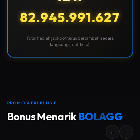
82.946.034.747
Total hadiah jackpot terus bertambah secara
langsung (real-time).
PROMOSI EKSKLUSIF
Bonus Menarik
BOLAGG
←
→