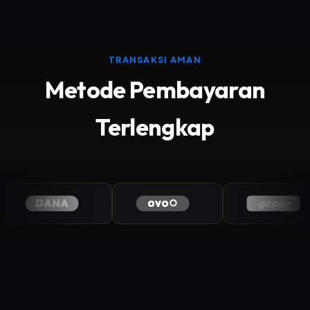
TRANSAKSI AMAN
Metode Pembayaran
Terlengkap
ovo
DANA
gopay