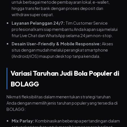
untuk berbagai metode pembayaran lokal, e-wallet,
hingga transfer bank dengan proses deposit dan
withdraw super cepat.
Layanan Pelanggan 24/7:
Tim Customer Service
profesional kami siap membantu Anda kapan saja melalui
fitur Live Chat dan WhatsApp selama 24 jam non-stop.
Desain User-Friendly & Mobile Responsive:
Akses
situs dengan mudah melalui perangkat smartphone
(Android/iOS) maupun desktop tanpa kendala.
Variasi Taruhan Judi Bola Populer di
BOLAGG
Nikmati fleksibilitas dalam menentukan strategi taruhan
Anda dengan memilih jenis taruhan populer yang tersedia di
BOLAGG
:
Mix Parlay:
Kombinasikan beberapa pertandingan dalam
satu paket taruhan untuk meraih kemenangan berlipat