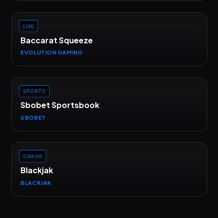
LIVE
Baccarat Squeeze
EVOLUTION GAMING
SPORTS
Sbobet Sportsbook
SBOBET
CRASH
Blackjak
BLACKJAK