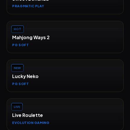
PRAGMATIC PLAY
HOT
Mahjong Ways 2
PG SOFT
NEW
Lucky Neko
PG SOFT
LIVE
Live Roulette
EVOLUTION GAMING