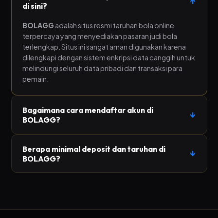
↓
di sini?
BOLAGG
adalah situs resmi taruhan bola online
terpercaya yang menyediakan pasaran judi bola
terlengkap. Situs ini sangat aman digunakan karena
dilengkapi dengan sistem enkripsi data canggih untuk
melindungi seluruh data pribadi dan transaksi para
pemain.
Bagaimana cara mendaftar akun di
↓
BOLAGG?
Proses pendaftaran sangat mudah. Anda hanya perlu
Berapa minimal deposit dan taruhan di
mengunjungi situs resmi
BOLAGG
, klik tombol
↓
BOLAGG?
Daftar
, lalu isi formulir pendaftaran dengan data
yang valid (Username, Password, Nomor Telepon, dan
Di
BOLAGG
, kami menyediakan minimum deposit
Rekening Bank). Setelah itu, akun Anda langsung siap
yang sangat terjangkau agar semua kalangan dapat
digunakan.
menikmati permainan. Anda sudah bisa mulai
memasang taruhan bola kesayangan Anda segera