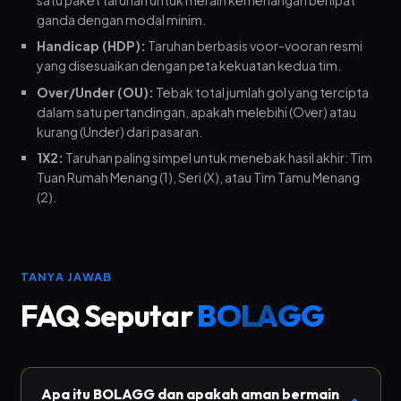
ganda dengan modal minim.
Handicap (HDP):
Taruhan berbasis voor-vooran resmi
yang disesuaikan dengan peta kekuatan kedua tim.
Over/Under (OU):
Tebak total jumlah gol yang tercipta
dalam satu pertandingan, apakah melebihi (Over) atau
kurang (Under) dari pasaran.
1X2:
Taruhan paling simpel untuk menebak hasil akhir: Tim
Tuan Rumah Menang (1), Seri (X), atau Tim Tamu Menang
(2).
TANYA JAWAB
FAQ Seputar
BOLAGG
Apa itu BOLAGG dan apakah aman bermain