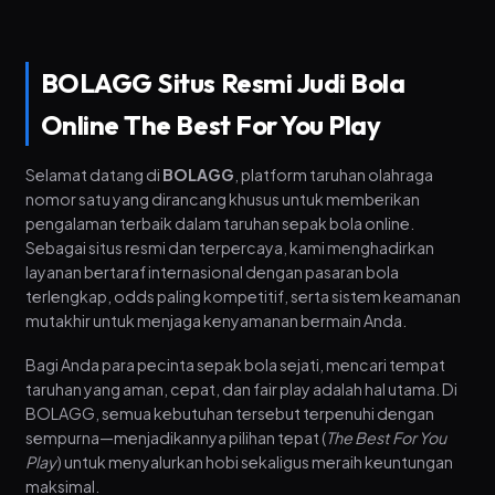
BOLAGG Situs Resmi Judi Bola
Online The Best For You Play
Selamat datang di
BOLAGG
, platform taruhan olahraga
nomor satu yang dirancang khusus untuk memberikan
pengalaman terbaik dalam taruhan sepak bola online.
Sebagai situs resmi dan terpercaya, kami menghadirkan
layanan bertaraf internasional dengan pasaran bola
terlengkap, odds paling kompetitif, serta sistem keamanan
mutakhir untuk menjaga kenyamanan bermain Anda.
Bagi Anda para pecinta sepak bola sejati, mencari tempat
taruhan yang aman, cepat, dan fair play adalah hal utama. Di
BOLAGG
, semua kebutuhan tersebut terpenuhi dengan
sempurna—menjadikannya pilihan tepat (
The Best For You
Play
) untuk menyalurkan hobi sekaligus meraih keuntungan
maksimal.