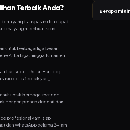
Proses pendaf
han Terbaik Anda?
Berapa mini
mengunjungi si
formulir penda
form yang transparan dan dapat
Di
BOLAGG
, 
Password, Nomo
n utama yang membuat kami
sangat terjan
akun Anda lang
permainan. An
kesayangan An
n untuk berbagai liga besar
minimum yang d
Serie A, La Liga, hingga turnamen
ruhan seperti Asian Handicap,
n rasio odds terbaik yang
enuh untuk berbagai metode
bank dengan proses deposit dan
ce profesional kami siap
Chat dan WhatsApp selama 24 jam