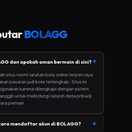
putar
BOLAGG
↓
AGG dan apakah aman bermain di sini?
ah situs resmi taruhan bola online terpercaya
an pasaran judi bola terlengkap. Situs ini
igunakan karena dilengkapi dengan sistem
canggih untuk melindungi seluruh data pribadi
para pemain.
↓
ara mendaftar akun di BOLAGG?