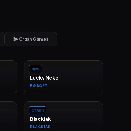
Crash Games
NEW
Lucky Neko
PG SOFT
CRASH
Blackjak
BLACKJAK