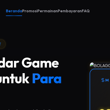
Beranda
Promosi
Permainan
Pembayaran
FAQ
T
dar Game
untuk
Para
M