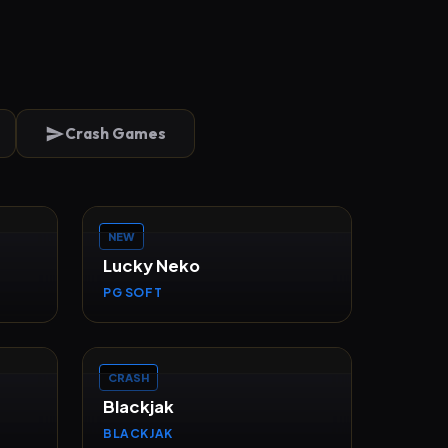
Crash Games
NEW
Lucky Neko
PG SOFT
CRASH
Blackjak
BLACKJAK