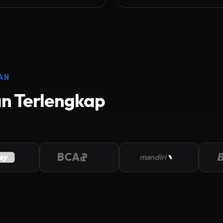
AN
n Terlengkap
BCA
BNI
mandiri