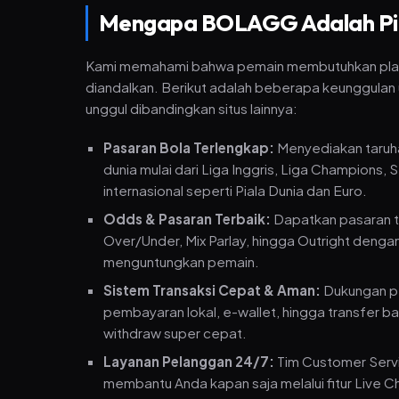
Mengapa BOLAGG Adalah Pili
Kami memahami bahwa pemain membutuhkan plat
diandalkan. Berikut adalah beberapa keunggula
unggul dibandingkan situs lainnya:
Pasaran Bola Terlengkap:
Menyediakan taruha
dunia mulai dari Liga Inggris, Liga Champions, 
internasional seperti Piala Dunia dan Euro.
Odds & Pasaran Terbaik:
Dapatkan pasaran ta
Over/Under, Mix Parlay, hingga Outright denga
menguntungkan pemain.
Sistem Transaksi Cepat & Aman:
Dukungan p
pembayaran lokal, e-wallet, hingga transfer 
withdraw super cepat.
Layanan Pelanggan 24/7:
Tim Customer Servi
membantu Anda kapan saja melalui fitur Live 