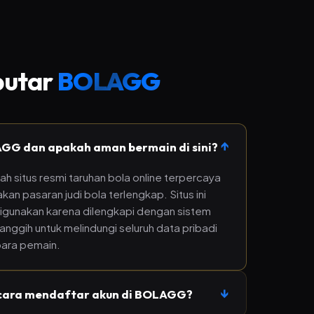
putar
BOLAGG
↓
AGG dan apakah aman bermain di sini?
ah situs resmi taruhan bola online terpercaya
an pasaran judi bola terlengkap. Situs ini
igunakan karena dilengkapi dengan sistem
canggih untuk melindungi seluruh data pribadi
para pemain.
↓
ara mendaftar akun di BOLAGG?