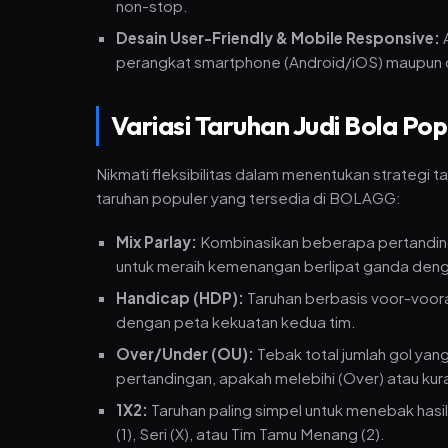
non-stop.
Desain User-Friendly & Mobile Responsive:
A
perangkat smartphone (Android/iOS) maupun 
Variasi Taruhan Judi Bola P
Nikmati fleksibilitas dalam menentukan strategi t
taruhan populer yang tersedia di
BOLAGG
:
Mix Parlay:
Kombinasikan beberapa pertanding
untuk meraih kemenangan berlipat ganda deng
Handicap (HDP):
Taruhan berbasis voor-voora
dengan peta kekuatan kedua tim.
Over/Under (OU):
Tebak total jumlah gol yan
pertandingan, apakah melebihi (Over) atau kur
1X2:
Taruhan paling simpel untuk menebak hasi
(1), Seri (X), atau Tim Tamu Menang (2).