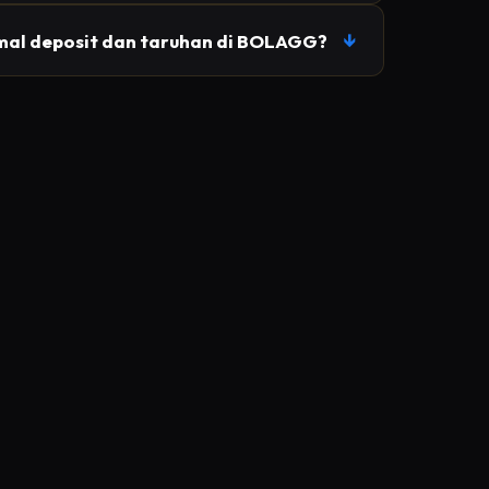
taran sangat mudah. Anda hanya perlu
↓
mal deposit dan taruhan di BOLAGG?
tus resmi
BOLAGG
, klik tombol
Daftar
, lalu isi
ftaran dengan data yang valid (Username,
kami menyediakan minimum deposit yang
r Telepon, dan Rekening Bank). Setelah itu,
gkau agar semua kalangan dapat menikmati
sung siap digunakan.
da sudah bisa mulai memasang taruhan bola
da segera setelah melakukan deposit
itentukan pada halaman transaksi.