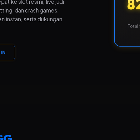
8
 ke slot resmi, live judi
etting, dan crash games.
n instan, serta dukungan
Total
IN
GG