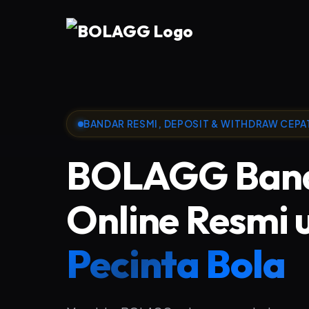
BANDAR RESMI, DEPOSIT & WITHDRAW CEPA
BOLAGG Ban
Online Resmi 
Pecinta Bola