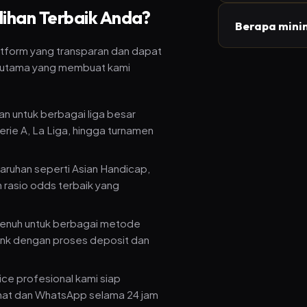
Proses pendaf
han Terbaik Anda?
Berapa mini
mengunjungi si
formulir penda
form yang transparan dan dapat
Di
BOLAGG
, 
Password, Nomo
n utama yang membuat kami
sangat terjan
akun Anda lang
permainan. An
kesayangan An
n untuk berbagai liga besar
minimum yang d
Serie A, La Liga, hingga turnamen
ruhan seperti Asian Handicap,
n rasio odds terbaik yang
enuh untuk berbagai metode
bank dengan proses deposit dan
ce profesional kami siap
Chat dan WhatsApp selama 24 jam