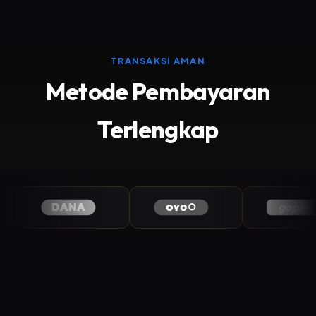
TRANSAKSI AMAN
Metode Pembayaran
Terlengkap
ovo
DANA
gopay