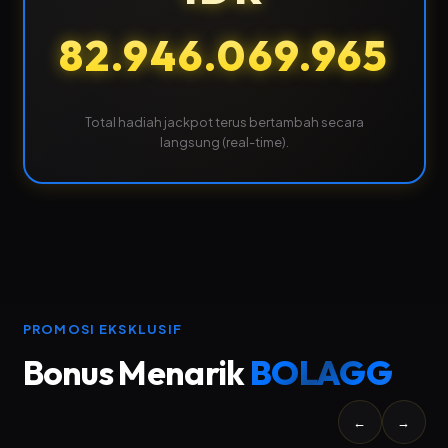
82.946.105.957
Total hadiah jackpot terus bertambah secara
langsung (real-time).
PROMOSI EKSKLUSIF
Bonus Menarik
BOLAGG
←
→