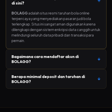
↓
di sini?
BOLAGG
adalah situs resmi taruhan bola online
terpercaya yang menyediakan pasaran judi bola
terlengkap. Situs ini sangat aman digunakan karena
dilengkapi dengan sistem enkripsi data canggih untuk
melindungi seluruh data pribadi dan transaksi para
pemain.
Bagaimana cara mendaftar akun di
↓
BOLAGG?
Proses pendaftaran sangat mudah. Anda hanya perlu
Berapa minimal deposit dan taruhan di
mengunjungi situs resmi
BOLAGG
, klik tombol
↓
BOLAGG?
Daftar
, lalu isi formulir pendaftaran dengan data
yang valid (Username, Password, Nomor Telepon, dan
Di
BOLAGG
, kami menyediakan minimum deposit
Rekening Bank). Setelah itu, akun Anda langsung siap
yang sangat terjangkau agar semua kalangan dapat
digunakan.
menikmati permainan. Anda sudah bisa mulai
memasang taruhan bola kesayangan Anda segera