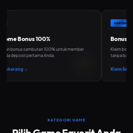
HARIAN
Bonus Deposit 10%
R
Klaim bonus deposit harian sebesar 10% setiap hari
Ak
tanpa batas limit.
ha
Klaim Sekarang →
Li
KATEGORI GAME
Pilih Game Favorit Anda