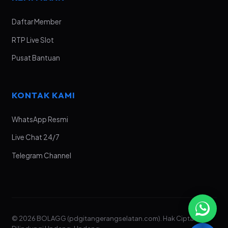
Daftar Member
RTP Live Slot
Pusat Bantuan
KONTAK KAMI
WhatsApp Resmi
Live Chat 24/7
Telegram Channel
© 2026 BOLAGG (pdgitangerangselatan.com). Hak Cipta