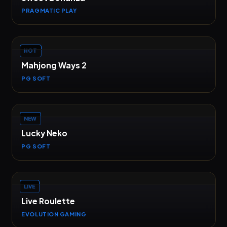
PRAGMATIC PLAY
HOT
Mahjong Ways 2
PG SOFT
NEW
Lucky Neko
PG SOFT
LIVE
Live Roulette
EVOLUTION GAMING