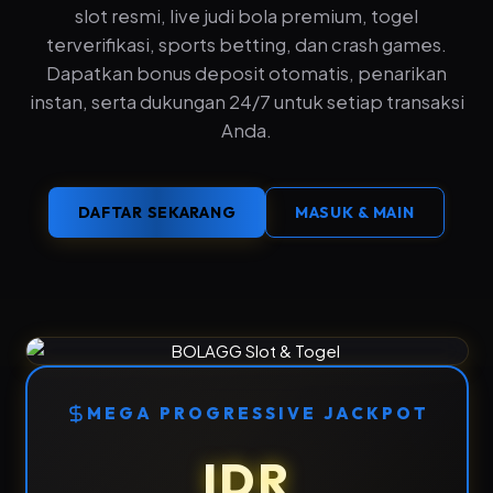
slot resmi, live judi bola premium, togel
terverifikasi, sports betting, dan crash games.
Dapatkan bonus deposit otomatis, penarikan
instan, serta dukungan 24/7 untuk setiap transaksi
Anda.
DAFTAR SEKARANG
MASUK & MAIN
MEGA PROGRESSIVE JACKPOT
IDR